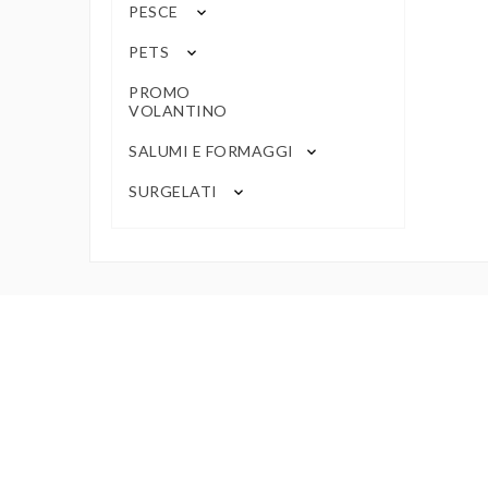
PESCE
keyboard_arrow_down
PETS
keyboard_arrow_down
PROMO
VOLANTINO
SALUMI E FORMAGGI
keyboard_arrow_down
SURGELATI
keyboard_arrow_down