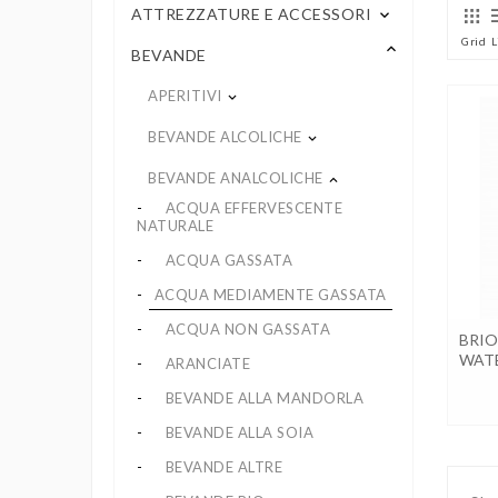
ATTREZZATURE E ACCESSORI
keyboard_arrow_down
Grid
L
keyboard_arrow_up
BEVANDE
APERITIVI
keyboard_arrow_down
BEVANDE ALCOLICHE
keyboard_arrow_down
BEVANDE ANALCOLICHE
keyboard_arrow_up
ACQUA EFFERVESCENTE
NATURALE
ACQUA GASSATA
ACQUA MEDIAMENTE GASSATA
ACQUA NON GASSATA
BRIO
WATE
ARANCIATE
BEVANDE ALLA MANDORLA
BEVANDE ALLA SOIA
BEVANDE ALTRE