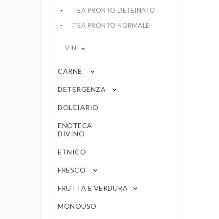
TEA PRONTO DETEINATO
TEA PRONTO NORMALE
VINI
keyboard_arrow_down
CARNE
keyboard_arrow_down
DETERGENZA
keyboard_arrow_down
DOLCIARIO
ENOTECA
DIVINO
ETNICO
FRESCO
keyboard_arrow_down
FRUTTA E VERDURA
keyboard_arrow_down
MONOUSO