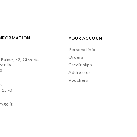
INFORMATION
YOUR ACCOUNT
Personal info
Orders
 Palme, 52, Gizzeria
rtilla
Credit slips
o
Addresses
Vouchers
:
5 1570
rygo.it