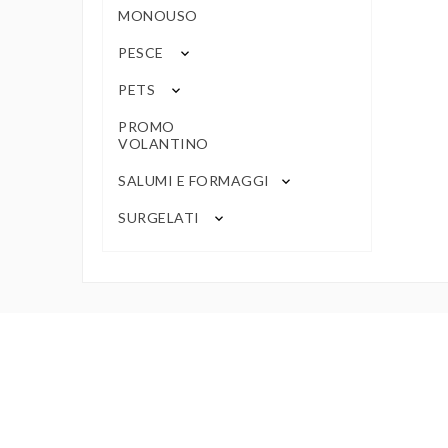
MONOUSO
PESCE
keyboard_arrow_down
PETS
keyboard_arrow_down
PROMO
VOLANTINO
SALUMI E FORMAGGI
keyboard_arrow_down
SURGELATI
keyboard_arrow_down