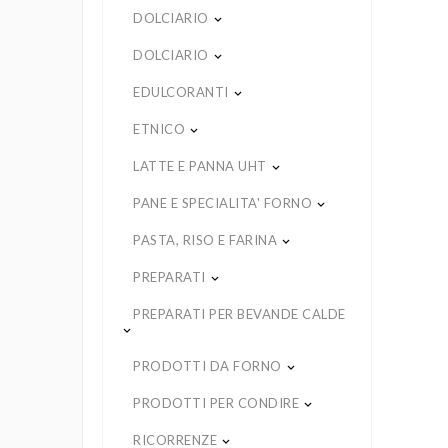
DOLCIARIO
keyboard_arrow_down
DOLCIARIO
keyboard_arrow_down
EDULCORANTI
keyboard_arrow_down
ETNICO
keyboard_arrow_down
LATTE E PANNA UHT
keyboard_arrow_down
PANE E SPECIALITA' FORNO
keyboard_arrow_down
PASTA, RISO E FARINA
keyboard_arrow_down
PREPARATI
keyboard_arrow_down
PREPARATI PER BEVANDE CALDE
keyboard_arrow_down
PRODOTTI DA FORNO
keyboard_arrow_down
PRODOTTI PER CONDIRE
keyboard_arrow_down
RICORRENZE
keyboard_arrow_down