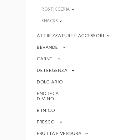
ROSTICCERIA
keyboard_arrow_down
SNACKS
keyboard_arrow_down
ATTREZZATURE E ACCESSORI
keyboard_arrow_down
BEVANDE
keyboard_arrow_down
CARNE
keyboard_arrow_down
DETERGENZA
keyboard_arrow_down
DOLCIARIO
ENOTECA
DIVINO
ETNICO
FRESCO
keyboard_arrow_down
FRUTTA E VERDURA
keyboard_arrow_down