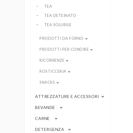
TEA
TEA DETEINATO
TEA SOLUBILE
PRODOTTI DA FORNO
keyboard_arrow_down
PRODOTTI PER CONDIRE
keyboard_arrow_down
RICORRENZE
keyboard_arrow_down
ROSTICCERIA
keyboard_arrow_down
SNACKS
keyboard_arrow_down
ATTREZZATURE E ACCESSORI
keyboard_arrow_down
BEVANDE
keyboard_arrow_down
CARNE
keyboard_arrow_down
DETERGENZA
keyboard_arrow_down