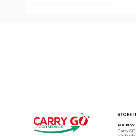
STORE 
ADDRESS:
CarryGO
Via Delle