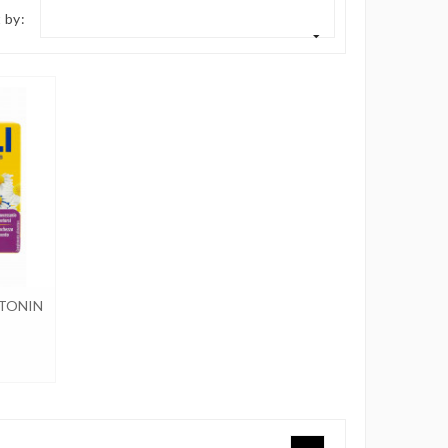
 by:
ATONIN