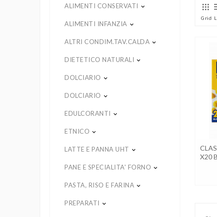
ALIMENTI CONSERVATI
keyboard_arrow_down
Grid
L
ALIMENTI INFANZIA
keyboard_arrow_down
ALTRI CONDIM.TAV.CALDA
keyboard_arrow_down
DIETETICO NATURALI
keyboard_arrow_down
DOLCIARIO
keyboard_arrow_down
DOLCIARIO
keyboard_arrow_down
EDULCORANTI
keyboard_arrow_down
ETNICO
keyboard_arrow_down
CLAS
LATTE E PANNA UHT
keyboard_arrow_down
X20 
PANE E SPECIALITA' FORNO
keyboard_arrow_down
PASTA, RISO E FARINA
keyboard_arrow_down
PREPARATI
keyboard_arrow_down