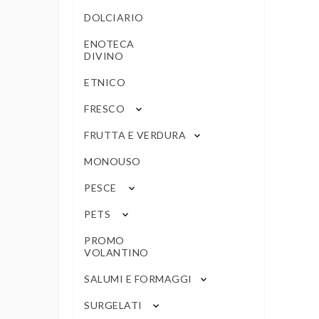
DOLCIARIO
ENOTECA
DIVINO
ETNICO
FRESCO
keyboard_arrow_down
FRUTTA E VERDURA
keyboard_arrow_down
MONOUSO
PESCE
keyboard_arrow_down
PETS
keyboard_arrow_down
PROMO
VOLANTINO
SALUMI E FORMAGGI
keyboard_arrow_down
SURGELATI
keyboard_arrow_down