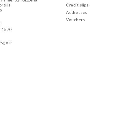
rtilla
Credit slips
o
Addresses
Vouchers
:
5 1570
rygo.it