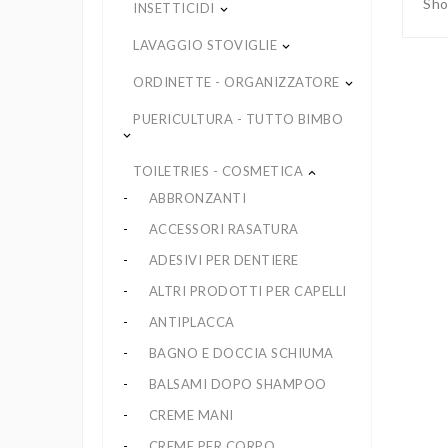
Sho
INSETTICIDI
keyboard_arrow_down
LAVAGGIO STOVIGLIE
keyboard_arrow_down
ORDINETTE - ORGANIZZATORE
keyboard_arrow_down
PUERICULTURA - TUTTO BIMBO
keyboard_arrow_down
TOILETRIES - COSMETICA
keyboard_arrow_up
ABBRONZANTI
ACCESSORI RASATURA
ADESIVI PER DENTIERE
ALTRI PRODOTTI PER CAPELLI
ANTIPLACCA
BAGNO E DOCCIA SCHIUMA
BALSAMI DOPO SHAMPOO
CREME MANI
CREME PER CORPO