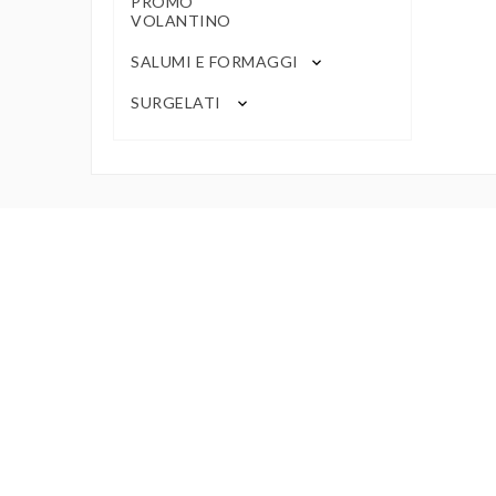
PROMO
VOLANTINO
SALUMI E FORMAGGI
keyboard_arrow_down
SURGELATI
keyboard_arrow_down