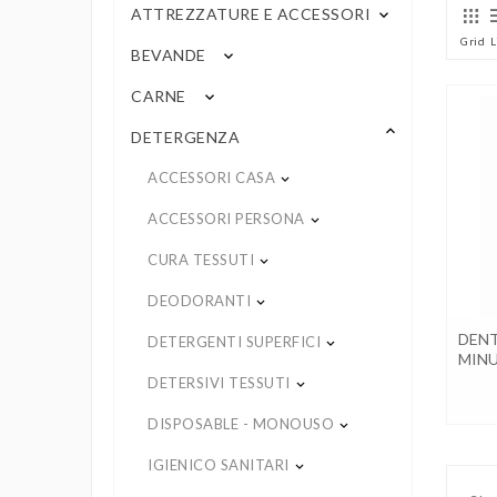
ATTREZZATURE E ACCESSORI
keyboard_arrow_down
Grid
L
BEVANDE
keyboard_arrow_down
CARNE
keyboard_arrow_down
keyboard_arrow_up
DETERGENZA
ACCESSORI CASA
keyboard_arrow_down
ACCESSORI PERSONA
keyboard_arrow_down
CURA TESSUTI
keyboard_arrow_down
DEODORANTI
keyboard_arrow_down
DENT
DETERGENTI SUPERFICI
keyboard_arrow_down
MINU
DETERSIVI TESSUTI
keyboard_arrow_down
DISPOSABLE - MONOUSO
keyboard_arrow_down
IGIENICO SANITARI
keyboard_arrow_down