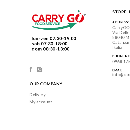
STORE 
ADDRESS:
CarryGO
Via Delle
88040 Mo
  lun-ven 07:30-19:00
Catanzar
  sab 07:30-18:00
Italia
  dom 08:30-13:00

PHONE NO
0968 17
EMAIL:
info@car
OUR COMPANY
Delivery
My account