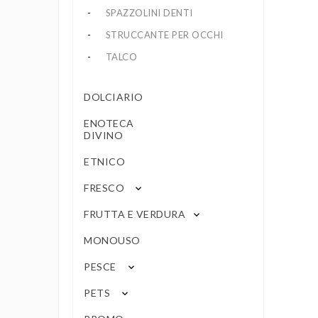
SPAZZOLINI DENTI
STRUCCANTE PER OCCHI
TALCO
DOLCIARIO
ENOTECA
DIVINO
ETNICO
FRESCO
keyboard_arrow_down
FRUTTA E VERDURA
keyboard_arrow_down
MONOUSO
PESCE
keyboard_arrow_down
PETS
keyboard_arrow_down