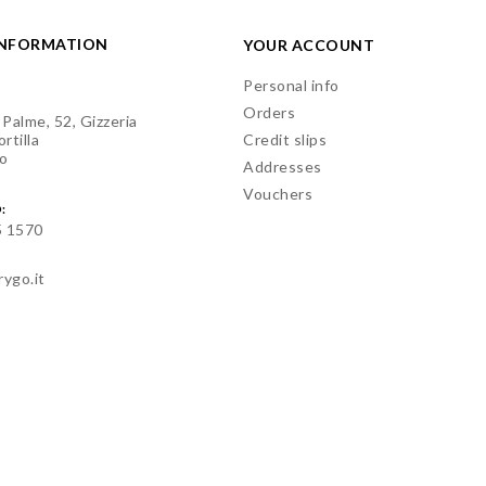
INFORMATION
YOUR ACCOUNT
Personal info
Orders
 Palme, 52, Gizzeria
rtilla
Credit slips
o
Addresses
Vouchers
:
5 1570
rygo.it