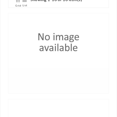
List
Grid