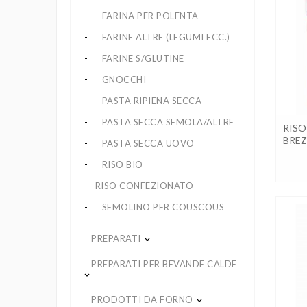
FARINA PER POLENTA
FARINE ALTRE (LEGUMI ECC.)
FARINE S/GLUTINE
GNOCCHI
PASTA RIPIENA SECCA
PASTA SECCA SEMOLA/ALTRE
RISO
BREZ
PASTA SECCA UOVO
RISO BIO
RISO CONFEZIONATO
SEMOLINO PER COUSCOUS
PREPARATI
keyboard_arrow_down
PREPARATI PER BEVANDE CALDE
keyboard_arrow_down
PRODOTTI DA FORNO
keyboard_arrow_down