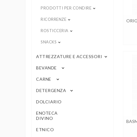
PRODOTTI PER CONDIRE
keyboard_arrow_down
RICORRENZE
keyboard_arrow_down
ORIG
ROSTICCERIA
keyboard_arrow_down
SNACKS
keyboard_arrow_down
ATTREZZATURE E ACCESSORI
keyboard_arrow_down
BEVANDE
keyboard_arrow_down
CARNE
keyboard_arrow_down
DETERGENZA
keyboard_arrow_down
DOLCIARIO
ENOTECA
DIVINO
BASM
ETNICO