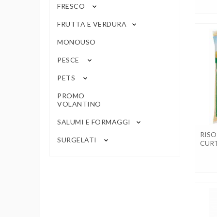
FRESCO
keyboard_arrow_down
FRUTTA E VERDURA
keyboard_arrow_down
MONOUSO
PESCE
keyboard_arrow_down
PETS
keyboard_arrow_down
PROMO
VOLANTINO
SALUMI E FORMAGGI
keyboard_arrow_down
RISO
SURGELATI
keyboard_arrow_down
CURT