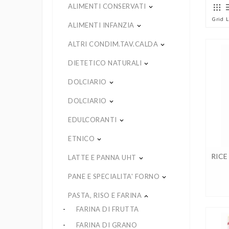
ALIMENTI CONSERVATI
keyboard_arrow_down
Grid
L
ALIMENTI INFANZIA
keyboard_arrow_down
ALTRI CONDIM.TAV.CALDA
keyboard_arrow_down
DIETETICO NATURALI
keyboard_arrow_down
DOLCIARIO
keyboard_arrow_down
DOLCIARIO
keyboard_arrow_down
EDULCORANTI
keyboard_arrow_down
ETNICO
keyboard_arrow_down
RICE
LATTE E PANNA UHT
keyboard_arrow_down
PANE E SPECIALITA' FORNO
keyboard_arrow_down
PASTA, RISO E FARINA
keyboard_arrow_up
FARINA DI FRUTTA
FARINA DI GRANO