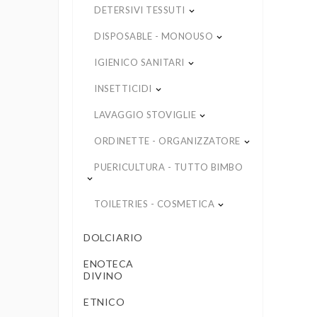
DETERSIVI TESSUTI
keyboard_arrow_down
DISPOSABLE - MONOUSO
keyboard_arrow_down
IGIENICO SANITARI
keyboard_arrow_down
INSETTICIDI
keyboard_arrow_down
LAVAGGIO STOVIGLIE
keyboard_arrow_down
ORDINETTE - ORGANIZZATORE
keyboard_arrow_down
PUERICULTURA - TUTTO BIMBO
keyboard_arrow_down
TOILETRIES - COSMETICA
keyboard_arrow_down
DOLCIARIO
ENOTECA
DIVINO
ETNICO