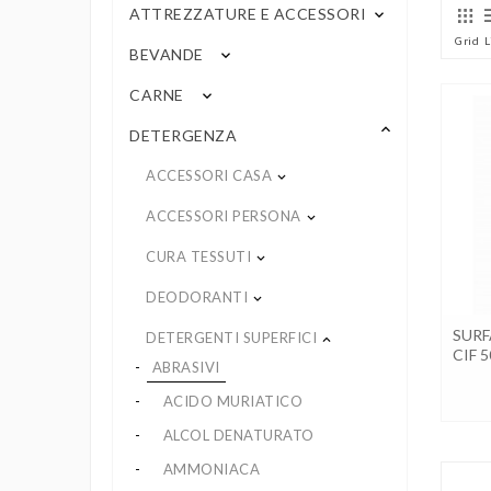
ATTREZZATURE E ACCESSORI
keyboard_arrow_down
Grid
L
BEVANDE
keyboard_arrow_down
CARNE
keyboard_arrow_down
keyboard_arrow_up
DETERGENZA
ACCESSORI CASA
keyboard_arrow_down
ACCESSORI PERSONA
keyboard_arrow_down
CURA TESSUTI
keyboard_arrow_down
DEODORANTI
keyboard_arrow_down
SURF
DETERGENTI SUPERFICI
keyboard_arrow_up
CIF 
ABRASIVI
ACIDO MURIATICO
ALCOL DENATURATO
AMMONIACA