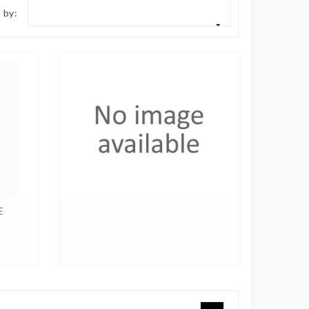
 by:
E