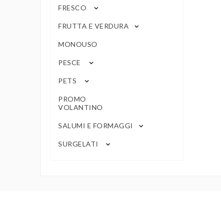
FRESCO
keyboard_arrow_down
FRUTTA E VERDURA
keyboard_arrow_down
MONOUSO
PESCE
keyboard_arrow_down
PETS
keyboard_arrow_down
PROMO
VOLANTINO
SALUMI E FORMAGGI
keyboard_arrow_down
SURGELATI
keyboard_arrow_down