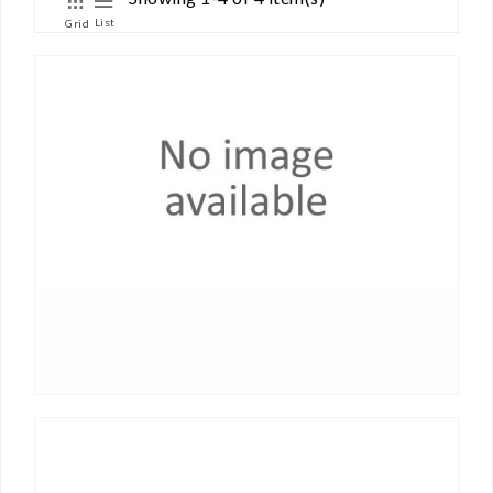
List
Grid