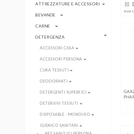
ATTREZZATURE E ACCESSORI
keyboard_arrow_down
Grid
L
BEVANDE
keyboard_arrow_down
CARNE
keyboard_arrow_down
keyboard_arrow_up
DETERGENZA
ACCESSORI CASA
keyboard_arrow_down
ACCESSORI PERSONA
keyboard_arrow_down
CURA TESSUTI
keyboard_arrow_down
DEODORANTI
keyboard_arrow_down
GARZ
DETERGENTI SUPERFICI
keyboard_arrow_down
PHAR
DETERSIVI TESSUTI
keyboard_arrow_down
DISPOSABLE - MONOUSO
keyboard_arrow_down
IGIENICO SANITARI
keyboard_arrow_up
ART.SANIT.IGI.PERSONA