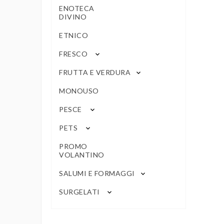
ENOTECA
DIVINO
ETNICO
FRESCO
keyboard_arrow_down
FRUTTA E VERDURA
keyboard_arrow_down
MONOUSO
PESCE
keyboard_arrow_down
PETS
keyboard_arrow_down
PROMO
VOLANTINO
SALUMI E FORMAGGI
keyboard_arrow_down
SURGELATI
keyboard_arrow_down