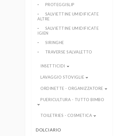
PROTEGGISLIP
SALVIETTINE UMIDIFICATE
ALTRE
SALVIETTINE UMIDIFICATE
IGIEN
SIRINGHE
TRAVERSE SALVALETTO
INSETTICIDI
keyboard_arrow_down
LAVAGGIO STOVIGLIE
keyboard_arrow_down
ORDINETTE - ORGANIZZATORE
keyboard_arrow_down
PUERICULTURA - TUTTO BIMBO
keyboard_arrow_down
TOILETRIES - COSMETICA
keyboard_arrow_down
DOLCIARIO